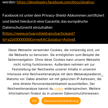
werden:
https://developers.facebook.com/docs/plugins/
.
Facebook ist unter dem Privacy-Shield-Abkommen zertifiziert
und bietet hierdurch eine Garantie, das europäische
Datenschutzrecht einzuhalten
(
https://www.privacyshield.gov/participant?
id=a2zt0000000GnywAAC&status=Active
).
Diese Webseite verwendet Cookies, die notwendig sind, um
Wenn ein Nutzer eine Funktion dieses Onlineangebotes
die Webseite zu benutzen. Sie ermöglichen zum Beispiel die
aufruft, die ein solches Plugin enthält, baut sein Gerät eine
Seitennavigation. Ohne diese Cookies kann unsere Webseite
direkte Verbindung mit den Servern von Facebook auf. Der
nicht richtig funktionieren. Außerdem nehmen wir zur
Feststellung der Reichweite unserer Inhalte in unserem
Inhalt des Plugins wird von Facebook direkt an das Gerät des
Interesse eine Reichweitenanalyse mit dem Webanalysedienst
Nutzers übermittelt und von diesem in das Onlineangebot
Matomo vor. Dabei arbeiten wir mit gekürzten IP-Adressen, die
eingebunden. Dabei können aus den verarbeiteten Daten
eine direkte Personenbeziehbarkeit ausschließen. Der
Nutzungsprofile der Nutzer erstellt werden. Wir haben daher
Reichweitenanalyse kannst du
»hier«
widersprechen. Weitere
Informationen findest du in unseren Datenschutzhinweisen.
keinen Einfluss auf den Umfang der Daten, die Facebook mit
Hilfe dieses Plugins erhebt und informiert die Nutzer daher
OK
Datenschutzerklärung
entsprechend unserem Kenntnisstand.