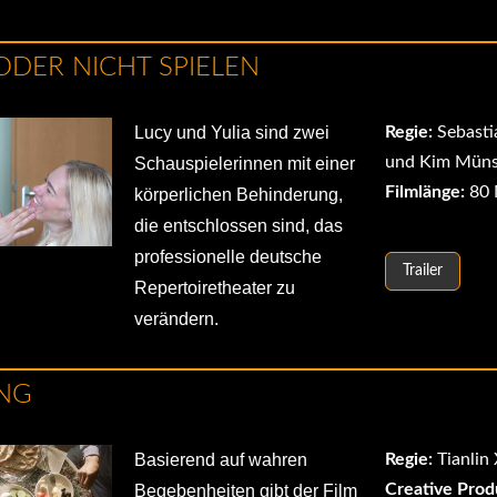
ODER NICHT SPIELEN
Lucy und Yulia sind zwei
Regie:
Sebasti
und Kim Müns
Schauspielerinnen mit einer
Filmlänge:
80 
körperlichen Behinderung,
die entschlossen sind, das
professionelle deutsche
Trailer
Repertoiretheater zu
verändern.
NG
Basierend auf wahren
Regie:
Tianlin
Creative Prod
Begebenheiten gibt der Film