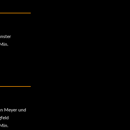
nster
Min.
an Meyer und
gfeld
Min.