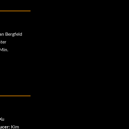
an Bergfeld
ter
Min.
 Xu
ucer:
Kim