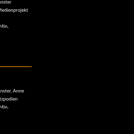
nster
edienprojekt
Min.
ster, Anne
tzpodien
Min.