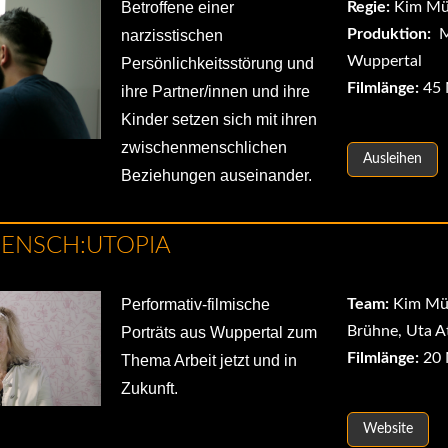
Betroffene einer
Regie:
Kim Mü
Produktion:
M
narzisstischen
Wuppertal
Persönlichkeitsstörung und
Filmlänge:
45 
ihre Partner/innen und ihre
Kinder setzen sich mit ihren
zwischenmenschlichen
Ausleihen
Beziehungen auseinander.
MENSCH:UTOPIA
Performativ-filmische
Team:
Kim Mün
Brühne, Uta A
Porträts aus Wuppertal zum
Filmlänge:
20 
Thema Arbeit jetzt und in
Zukunft.
Website