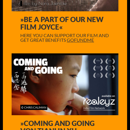
»BE A PART OF OUR NEW
FILM JOYCE«
HERE YOU CAN SUPPORT OUR FILM AND
GET GREAT BENEFITS
GOFUNDME
© CHRIS CALIMAN
»COMING AND GOING