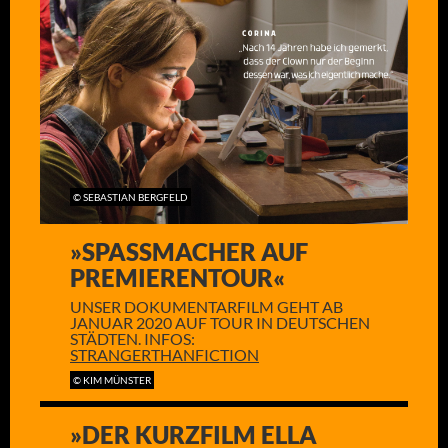
© SEBASTIAN BERGFELD
»SPASSMACHER AUF
PREMIERENTOUR«
UNSER DOKUMENTARFILM GEHT AB
JANUAR 2020 AUF TOUR IN DEUTSCHEN
STÄDTEN. INFOS:
STRANGERTHANFICTION
© KIM MÜNSTER
»DER KURZFILM ELLA