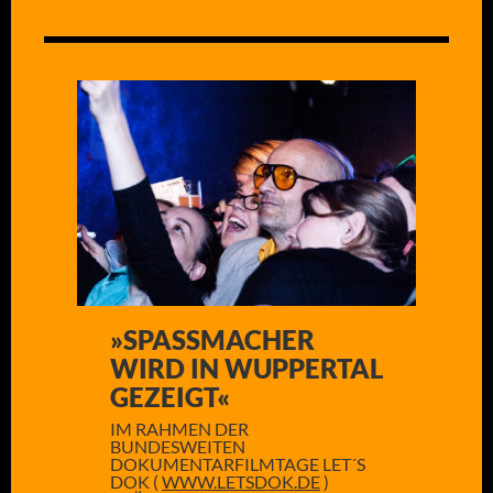
»SPASSMACHER W
IRD IN WUPPERTAL G
EZEIGT«
IM RAHMEN DER
BUNDESWEITEN
DOKUMENTARFILMTAGE LET´S
DOK (
WWW.LETSDOK.DE
)