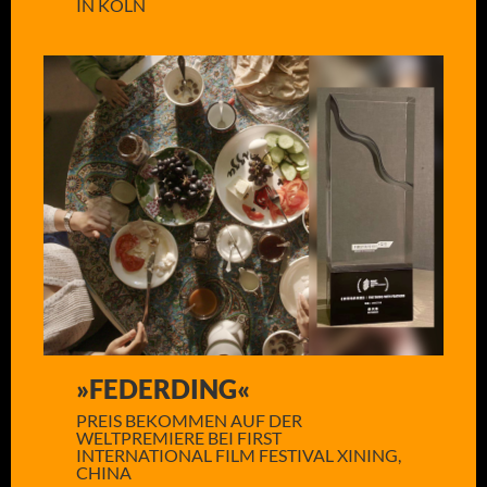
IN KÖLN
»FEDERDING«
PREIS BEKOMMEN AUF DER
WELTPREMIERE BEI FIRST
INTERNATIONAL FILM FESTIVAL XINING,
CHINA