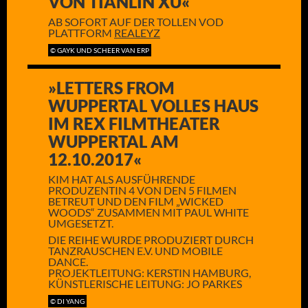
VON TIANLIN XU«
AB SOFORT AUF DER TOLLEN VOD
PLATTFORM
REALEYZ
© GAYK UND SCHEER VAN ERP
»LETTERS FROM
WUPPERTAL VOLLES HAUS
IM REX FILMTHEATER
WUPPERTAL AM
12.10.2017«
KIM HAT ALS AUSFÜHRENDE
PRODUZENTIN 4 VON DEN 5 FILMEN
BETREUT UND DEN FILM „WICKED
WOODS“ ZUSAMMEN MIT PAUL WHITE
UMGESETZT.
DIE REIHE WURDE PRODUZIERT DURCH
TANZRAUSCHEN E.V. UND MOBILE
DANCE.
PROJEKTLEITUNG: KERSTIN HAMBURG,
KÜNSTLERISCHE LEITUNG: JO PARKES
© DI YANG