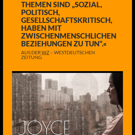
THEMEN SIND „SOZIAL,
POLITISCH,
GESELLSCHAFTSKRITISCH,
HABEN MIT
ZWISCHENMENSCHLICHEN
BEZIEHUNGEN ZU TUN“.«
AUS DER
WZ
– WESTDEUTSCHEN
ZEITUNG