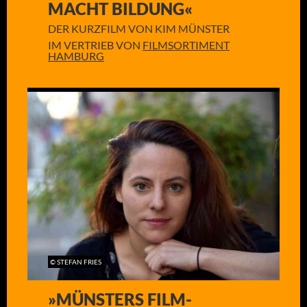
MACHT BILDUNG«
DER KURZFILM VON KIM MÜNSTER
IM VERTRIEB VON
FILMSORTIMENT
HAMBURG
© STEFAN FRIES
»MÜNSTERS FILM-