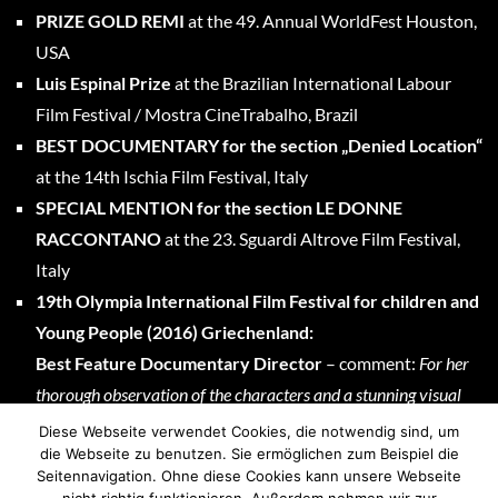
PRIZE GOLD REMI
at the 49. Annual WorldFest Houston,
USA
Luis Espinal Prize
at the Brazilian International Labour
Film Festival / Mostra CineTrabalho, Brazil
BEST DOCUMENTARY for the section „Denied Location“
at the 14th Ischia Film Festival, Italy
SPECIAL MENTION for the section LE DONNE
RACCONTANO
at the 23. Sguardi Altrove Film Festival,
Italy
19th Olympia International Film Festival for children and
Young People (2016) Griechenland:
Best Feature Documentary Director
– comment:
For her
thorough observation of the characters and a stunning visual
language focusing on the contrast between rural and urban
Diese Webseite verwendet Cookies, die notwendig sind, um
die Webseite zu benutzen. Sie ermöglichen zum Beispiel die
Chinese society.
Seitennavigation. Ohne diese Cookies kann unsere Webseite